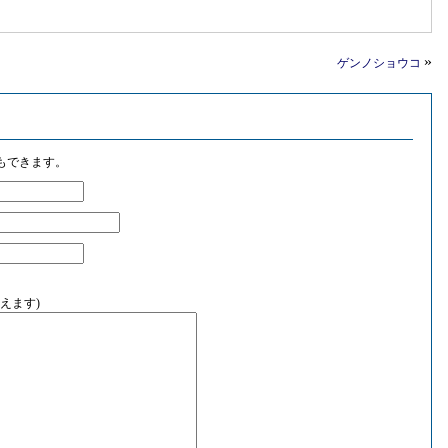
»
ゲンノショウコ
もできます。
えます)