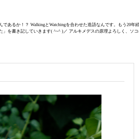
か！？ WalkingとWatchingを合わせた造語なんです。もう20年続け
」を書き記していきます( ^~^ )／ アルキメデスの原理よろしく、