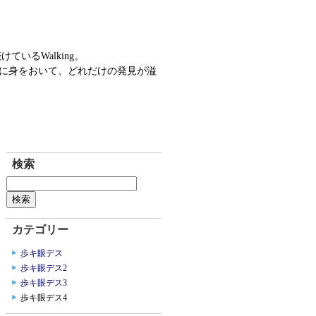
ているWalking。
ソコに身をおいて、どれだけの発見が溢
検索
カテゴリー
歩キ眼デス
歩キ眼デス2
歩キ眼デス3
歩キ眼デス4