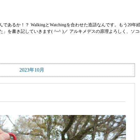
か！？ WalkingとWatchingを合わせた造語なんです。もう20年続け
」を書き記していきます( ^~^ )／ アルキメデスの原理よろしく、
2023年10月