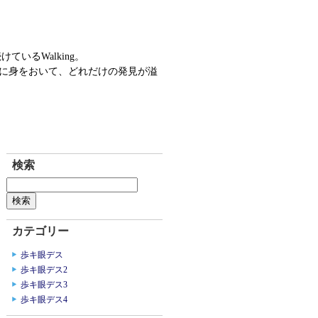
ているWalking。
ソコに身をおいて、どれだけの発見が溢
検索
カテゴリー
歩キ眼デス
歩キ眼デス2
歩キ眼デス3
歩キ眼デス4