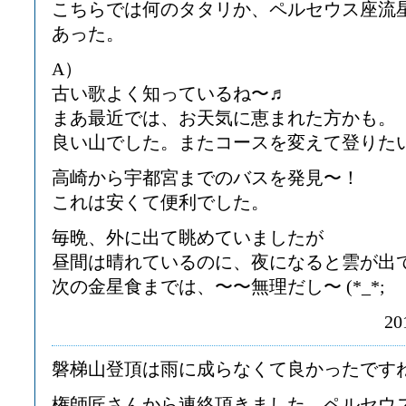
こちらでは何のタタリか、ペルセウス座流
あった。
A）
古い歌よく知っているね〜♬
まあ最近では、お天気に恵まれた方かも。
良い山でした。またコースを変えて登りた
高崎から宇都宮までのバスを発見〜！
これは安くて便利でした。
毎晩、外に出て眺めていましたが
昼間は晴れているのに、夜になると雲が出
次の金星食までは、〜〜無理だし〜 (*_*;
20
磐梯山登頂は雨に成らなくて良かったです
権師匠さんから連絡頂きました、ペルセウ