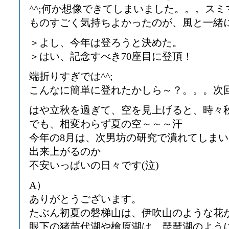
^^;何か想像できてしまいました。。。スミ
ものすごく気持ちよかったのが、風と一緒
＞よし、今年は登ろうと決めた。
＞はい、記念すべき70座目に登頂！
端折りすぎでは^^;
こんなに簡単に登れたかしら～？。。。次
はや立秋を過ぎて、空を見上げると、時々
でも、相変わらず夏の空～～～汗
今年の8月は、次男坊の研究で潰れてしま
出来上がるのか
不安いっぱいの日々です(泣)
A）
ありがとうございます。
たぶん初夏の磐梯山は、伊吹山のような花
眼下の猪苗代湖や檜原湖は、琵琶湖のよう