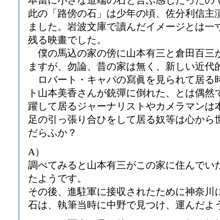
本當に小さな道端の石と言ふ感じだったの
此の「路傍の石」は少年の頃、佐分利信主
ました。岩波文庫で讀んだイメージとは一
残る映畫でした。
僕の馬込の家の傍に山本有三と倉田百三
ますが、勿論、昔の家は無く、新しい近代
ロバート・キャパの寫眞を見られて居る
ト山本美香さんが銃彈に倒れた、とは偶然
躍して居るジャーナリストやカメラマンは
足の引っ張り合ひをして居る奴等は心から
だらふか？
A）
調べてみると山本有三がこの家に住んでい
たようです。
その後、進駐軍に接収されたために神奈川
石は、執筆当時に中野で見つけ、運んだよ