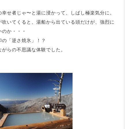
の幸せ者じゃ〜と湯に浸かって、しばし極楽気分に。
が吹いてくると、湯船から出ている頭だけが、強烈に
いのか・・・
印の「逆さ焼氷」！？
ながらの不思議な体験でした。