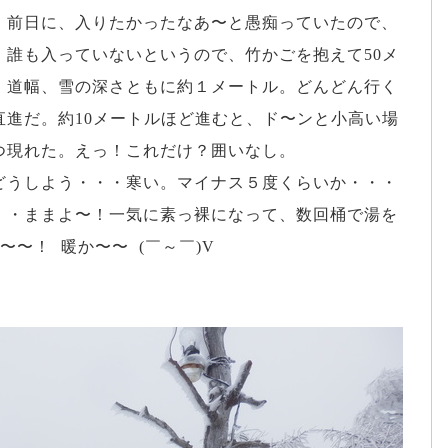
。前日に、入りたかったなあ〜と愚痴っていたので、
。誰も入っていないというので、竹かごを抱えて50メ
。道幅、雪の深さともに約１メートル。どんどん行く
直進だ。約10メートルほど進むと、ド〜ンと小高い場
つ現れた。えっ！これだけ？囲いなし。
どうしよう・・・寒い。マイナス５度くらいか・・・
・・ままよ〜！一気に素っ裸になって、数回桶で湯を
〜〜！ 暖か〜〜 (￣～￣)V