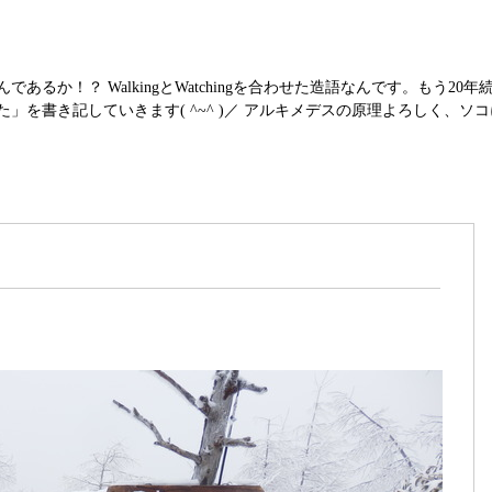
か！？ WalkingとWatchingを合わせた造語なんです。もう20年続け
」を書き記していきます( ^~^ )／ アルキメデスの原理よろしく、