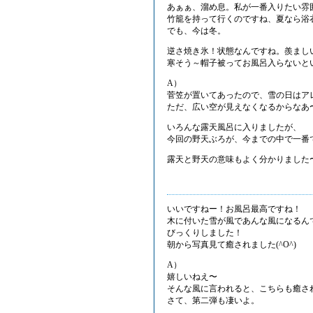
あぁぁ、溜め息。私が一番入りたい雰
竹籠を持って行くのですね、夏なら浴
でも、今は冬。
逆さ焼き氷！状態なんですね。羨まし
寒そう～帽子被ってお風呂入らないと
A）
菅笠が置いてあったので、雪の日はア
ただ、広い空が見えなくなるからなあ
いろんな露天風呂に入りましたが、
今回の野天ぶろが、今までの中で一番
露天と野天の意味もよく分かりました
いいですねー！お風呂最高ですね！
木に付いた雪が風であんな風になるん
びっくりしました！
朝から写真見て癒されました(^O^)
A）
嬉しいねえ〜
そんな風に言われると、こちらも癒さ
さて、第二弾も凄いよ。