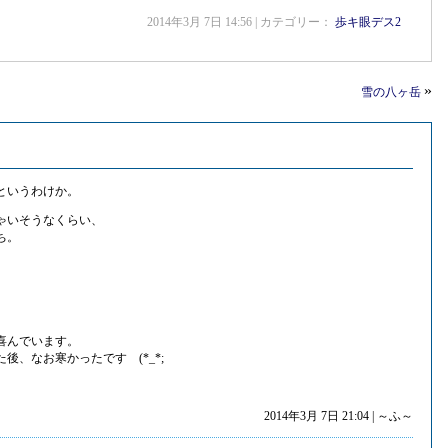
2014年3月 7日 14:56 | カテゴリー：
歩キ眼デス2
»
雪の八ヶ岳
というわけか。
ゃいそうなくらい、
ち。
。
喜んでいます。
、なお寒かったです (*_*;
。
2014年3月 7日 21:04 | ～ふ～