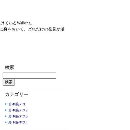
ているWalking。
ソコに身をおいて、どれだけの発見が溢
検索
カテゴリー
歩キ眼デス
歩キ眼デス2
歩キ眼デス3
歩キ眼デス4