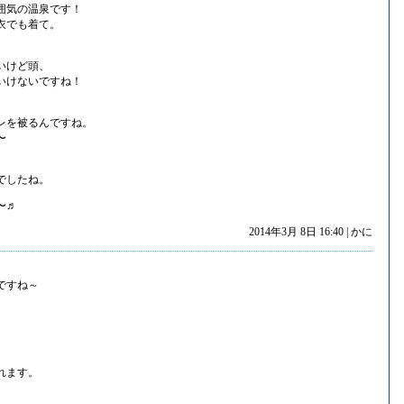
囲気の温泉です！
衣でも着て。
いけど頭、
いけないですね！
レを被るんですね。
〜
でしたね。
〜♬
2014年3月 8日 16:40 | かに
ですね～
れます。