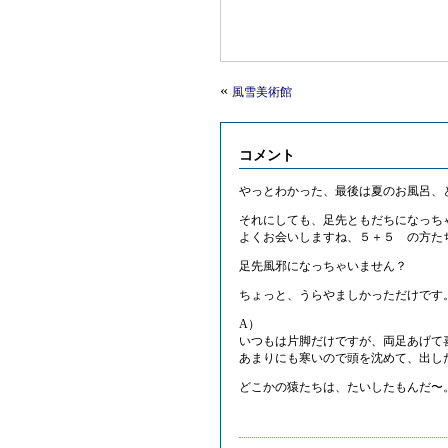
«
風雪美術館
コメント
やっとわかった、最後は夏のお風呂、
それにしても、足先ともだちになっち
よくお会いしますね、５＋５ の方た
足先風邪になっちゃいません？
ちょっと、うらやましかっただけです
A）
いつもは片脚だけですが、両足あげて
あまりにも寒いので頭を沈めて、出した後
どこかの猿たちは、たいしたもんだ〜